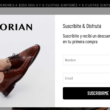
 A $350.000
3 Y 6 CUOTAS S/INTERÉS Y 9 CUOTAS S/INTERÉS DES
•
NEW IN
CALZADO
EQUIPAJE
C
Suscribite & Disfrutá
Suscribite y recibí un descue
en tu primera compra
SUSCRIBIRME