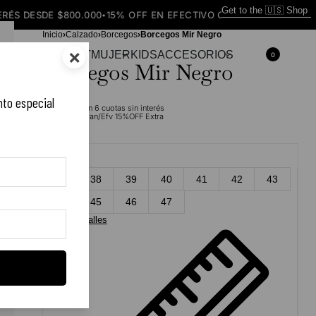
Get to the 🇺🇸 Shop
DE $800.000
15% OFF EN EFECTIVO O TRANSFERENCIA
ENVÍO GR
•
•
Inicio
›
Calzado
›
Borcegos
›
Borcegos Mir Negro
×
AMPERAS
OUTFIT
MUJER
KIDS
ACCESORIOS
0
Borcegos Mir Negro
nto especial
$
390.000
en
6
cuotas sin interés
$
331.500
Tran/Efv 15%OFF Extra
Talles
37
38
39
40
41
42
43
44
45
46
47
Guía de talles