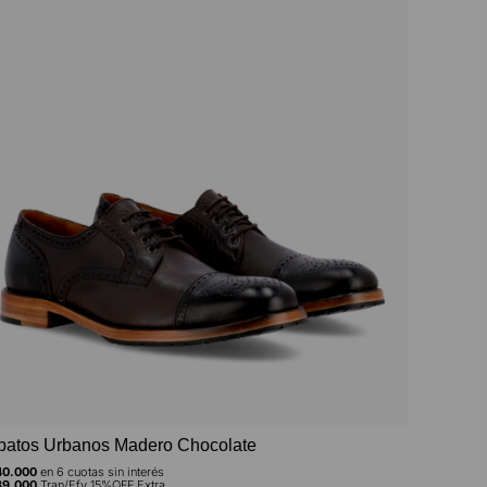
patos Urbanos Madero Chocolate
Zapatos 
0.000
en
6
cuotas sin interés
$
350.000
e
9.000
Tran/Efv 15%OFF Extra
$
297.500
Tr