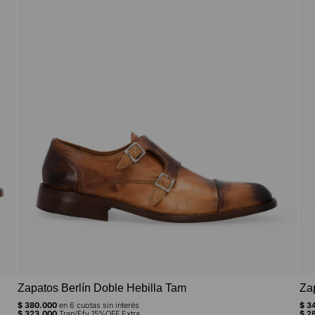
Zapatos Berlín Doble Hebilla Tam
Za
$
380.000
en
6
cuotas sin interés
$
34
$
323.000
Tran/Efv 15%OFF Extra
$
28