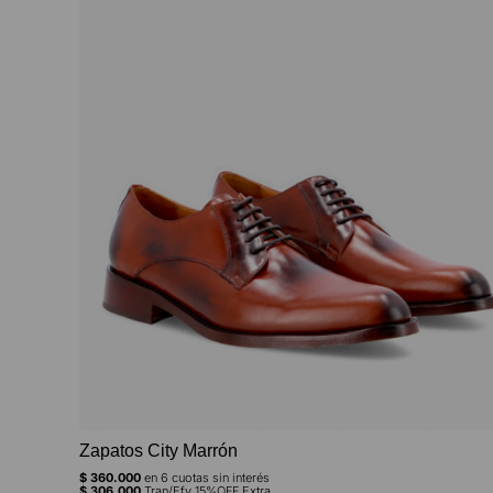
Zapatos City Marrón
$
360.000
en
6
cuotas sin interés
$
306.000
Tran/Efv 15%OFF Extra