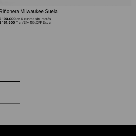
Riñonera Milwaukee Suela
$
190.000
en
6
cuotas sin interés
$
161.500
Tran/Efv 15%OFF Extra