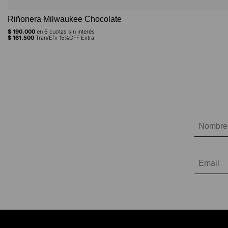
Riñonera Milwaukee Chocolate
$
190.000
en
6
cuotas sin interés
$
161.500
Tran/Efv 15%OFF Extra