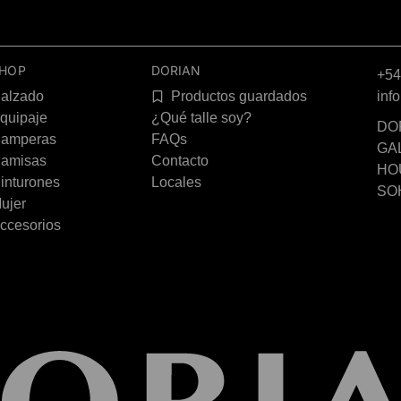
HOP
DORIAN
+54
alzado
Productos guardados
inf
quipaje
¿Qué talle soy?
DOR
amperas
FAQs
GA
amisas
Contacto
HOU
inturones
Locales
SOH
ujer
ccesorios