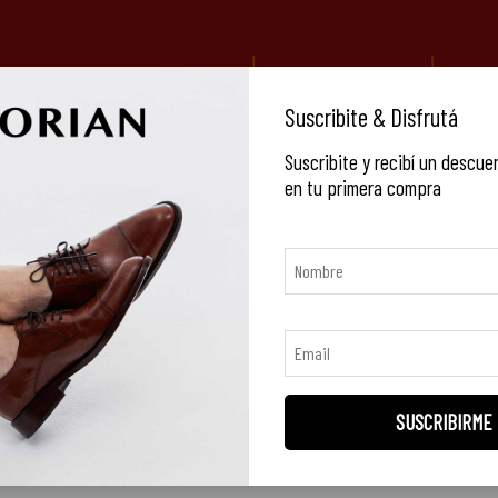
ORES A $350.000
3 Y 6 CUOTAS S/INTERÉS Y 9 CUOTAS S/INTERÉ
•
NEW IN
CALZADO
EQUIPAJE
C
Suscribite & Disfrutá
Suscribite y recibí un descue
en tu primera compra
Riñoneras
res
SUSCRIBIRME