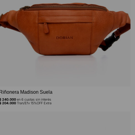
Riñonera Madison Suela
$
240.000
en
6
cuotas sin interés
$
204.000
Tran/Efv 15%OFF Extra