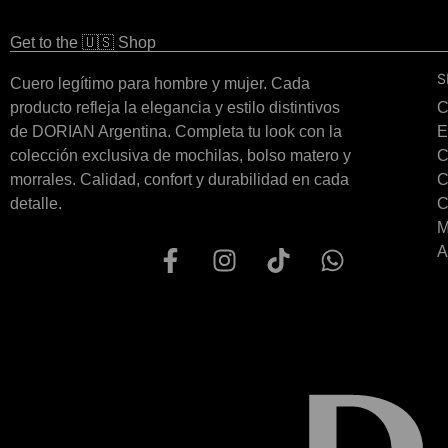
Get to the 🇺🇸 Shop
S
Cuero legítimo para hombre y mujer. Cada
producto refleja la elegancia y estilo distintivos
C
de DORIAN Argentina. Completa tu look con la
E
colección exclusiva de mochilas, bolso matero y
C
morrales. Calidad, confort y durabilidad en cada
C
detalle.
C
M
A