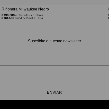
Riñonera Milwaukee Negro
$
190.000
en
6
cuotas sin interés
$
161.500
Tran/Efv 15%OFF Extra
Suscribite a nuestro newsletter
ENVIAR