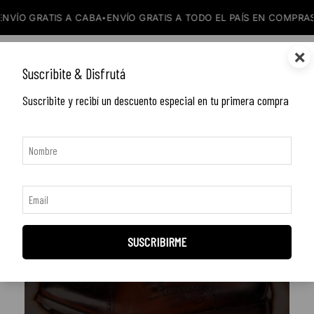
VÍO GRATIS A CABA
ENVÍO GRATIS A TODO EL PAÍS EN COMPRAS 
•
×
DORIAN zapatos de cuero
0
Suscribite & Disfrutá
Suscribite y recibí un descuento especial en tu primera compra
SUSCRIBIRME