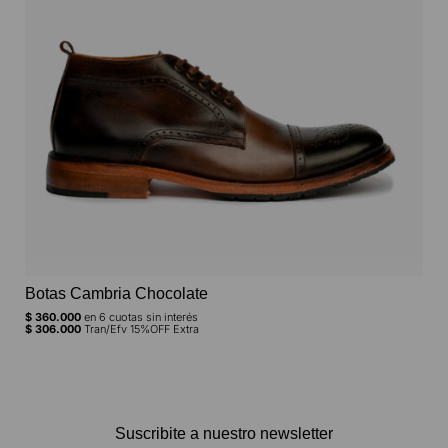
Botas Cambria Chocolate
Ca
$
360.000
en
6
cuotas sin interés
$
98
$
306.000
Tran/Efv 15%OFF Extra
$
83
Suscribite a nuestro newsletter