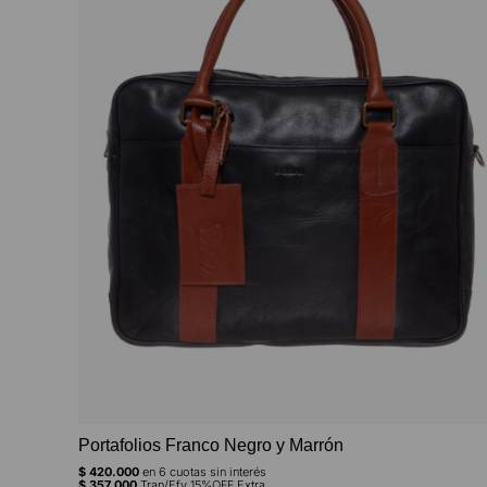
Portafolios Franco Negro y Marrón
$
420.000
en
6
cuotas sin interés
$
357.000
Tran/Efv 15%OFF Extra