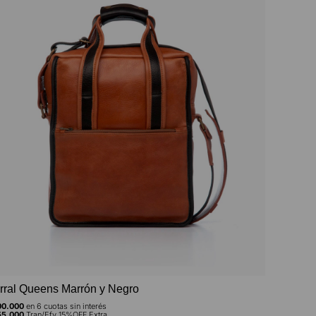
rral Queens Marrón y Negro
Porta Not
0.000
en
6
cuotas sin interés
$
320.000
e
5.000
Tran/Efv 15%OFF Extra
$
272.000
Tr