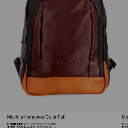
Mochila Hannover Color Full
Mo
$
390.000
en
6
cuotas sin interés
$
30
$
331.500
Tran/Efv 15%OFF Extra
$
25