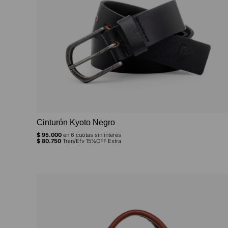
Cinturón Kyoto Negro
$
95.000
en
6
cuotas sin interés
$
80.750
Tran/Efv 15%OFF Extra