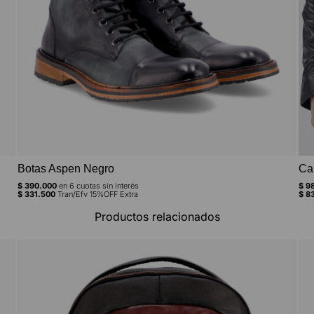
Botas Aspen Negro
Ca
$
390.000
en
6
cuotas sin interés
$
98
$
331.500
Tran/Efv 15%OFF Extra
$
83
Productos relacionados