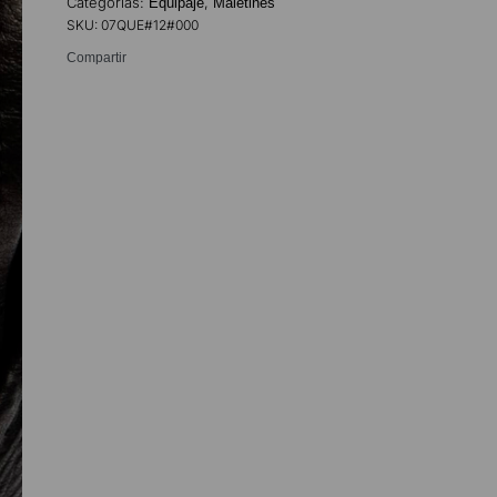
Categorías:
,
Equipaje
Maletines
SKU:
07QUE#12#000
Compartir