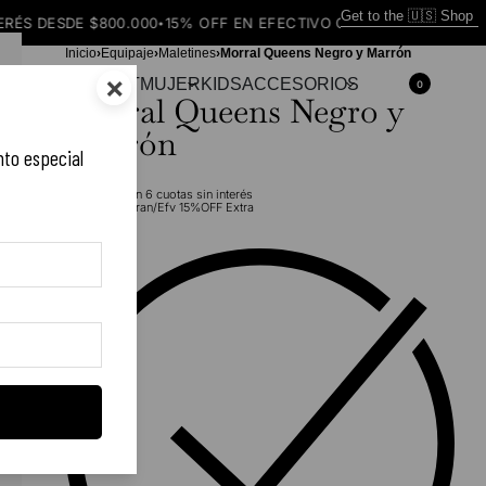
Get to the 🇺🇸 Shop
 $800.000
15% OFF EN EFECTIVO O TRANSFERENCIA
ENVÍO GRAT
•
•
Inicio
›
Equipaje
›
Maletines
›
Morral Queens Negro y Marrón
×
AMPERAS
OUTFIT
MUJER
KIDS
ACCESORIOS
0
Morral Queens Negro y
Marrón
nto especial
$
300.000
en
6
cuotas sin interés
$
255.000
Tran/Efv 15%OFF Extra