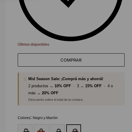
Últimos disponibles
COMPRAR
Mid Season Sale: ¡Comprá más y ahorrá!
2 productos →
10% OFF
· 3 →
15% OFF
· 4 o
más →
20% OFF
Descuento sobre el total de la compra.
:
Colores
Negro y Marrón