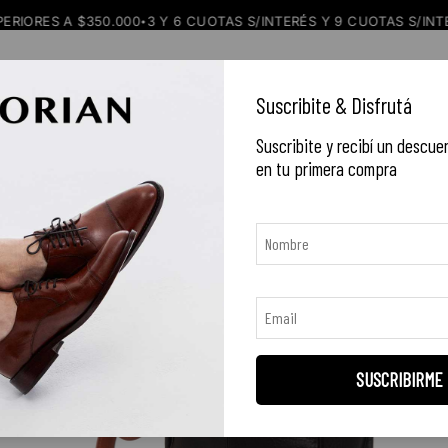
 $350.000
3 Y 6 CUOTAS S/INTERÉS Y 9 CUOTAS S/INTERÉS DESDE
•
NEW IN
CALZADO
EQUIPAJE
C
Suscribite & Disfrutá
Suscribite y recibí un descue
en tu primera compra
SUSCRIBIRME