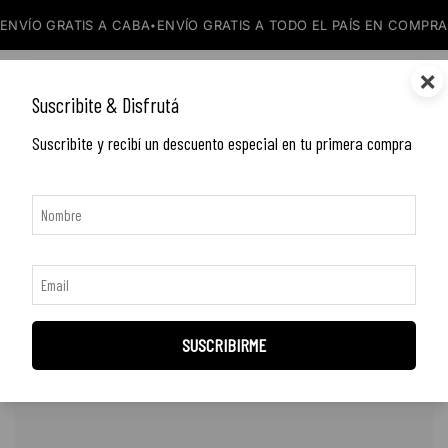
VÍO GRATIS A CABA
ENVÍO GRATIS A TODO EL PAÍS EN COMPRAS 
•
×
DORIAN zapatos de cuero
0
Suscribite & Disfrutá
Suscribite y recibí un descuento especial en tu primera compra
Arena Engrasado
Mostrando los 2 resultados
SUSCRIBIRME
FILTER
Orden por defecto