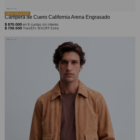
NEW RELEASE
Campera de Cuero California Arena Engrasado
$
870.000
en
9
cuotas sin interés
$
739.500
Tran/Efv 15%OFF Extra