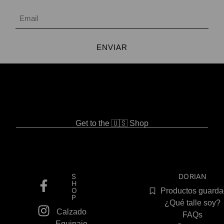
ENVIAR
Get to the 🇺🇸 Shop
S
DORIAN
H
O
Productos guard
P
¿Qué talle soy?
Calzado
FAQs
Equipaje