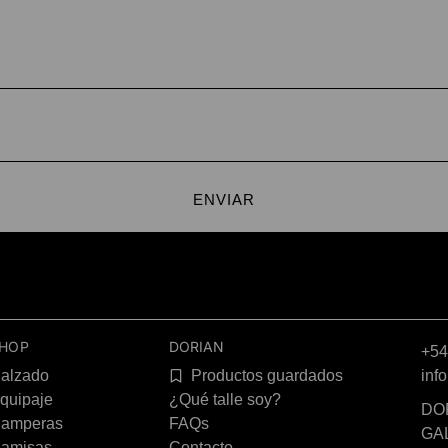
ENVIAR
HOP
DORIAN
+54
alzado
Productos guardados
inf
quipaje
¿Qué talle soy?
DOR
amperas
FAQs
GA
amisas
Contacto