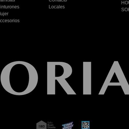
HOU
inturones
Locales
SOH
ujer
ccesorios