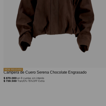
NEW RELEASE
Campera de Cuero Serena Chocolate Engrasado
$
870.000
en
9
cuotas sin interés
$
739.500
Tran/Efv 15%OFF Extra