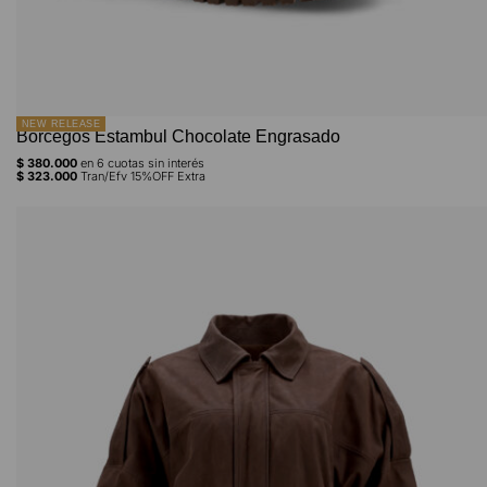
NEW RELEASE
Borcegos Estambul Chocolate Engrasado
$
380.000
en
6
cuotas sin interés
$
323.000
Tran/Efv 15%OFF Extra