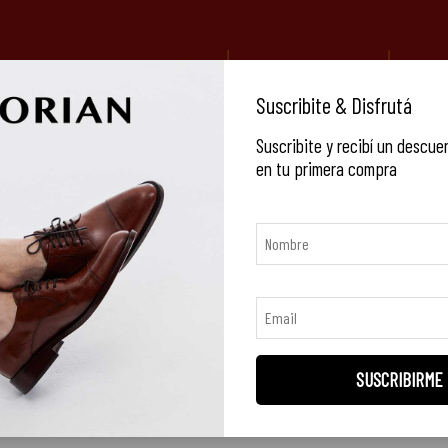
ERIORES A $350.000
3 Y 6 CUOTAS S/INTERÉS Y 9 CUOTAS S/INT
•
NEW IN
CALZADO
EQUIPAJE
C
Suscribite & Disfrutá
Suscribite y recibí un descue
en tu primera compra
Chocolate Engrasado
res
Talles
SUSCRIBIRME