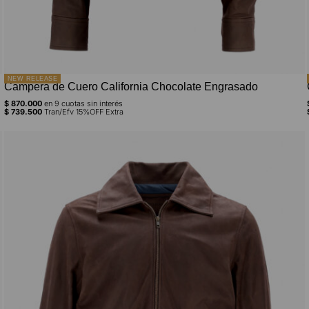
NEW RELEASE
Campera de Cuero California Chocolate Engrasado
$
870.000
en
9
cuotas sin interés
$
739.500
Tran/Efv 15%OFF Extra