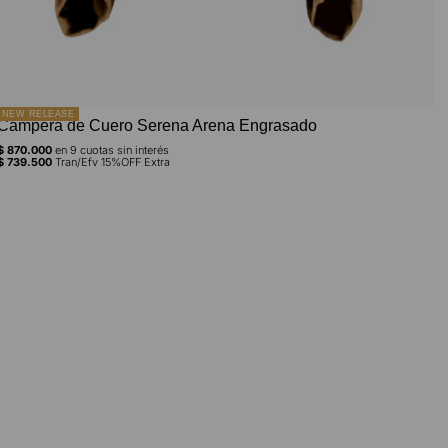
NEW RELEASE
Campera de Cuero Serena Arena Engrasado
$
870.000
en
9
cuotas sin interés
$
739.500
Tran/Efv 15%OFF Extra