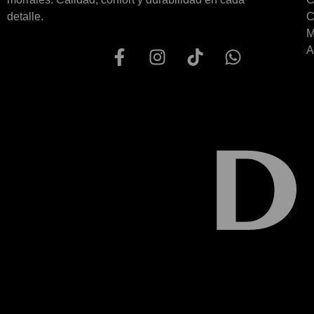
detalle.
C
M
A