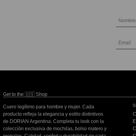
Get to the 🇺🇸 Shop
S
Cuero legítimo para hombre y mujer. Cada
producto refleja la elegancia y estilo distintivos
C
de DORIAN Argentina. Completa tu look con la
E
colección exclusiva de mochilas, bolso matero y
C
morrales. Calidad, confort y durabilidad en cada
C