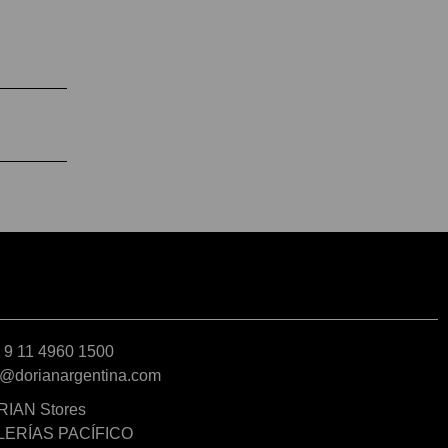
 9 11 4960 1500
o@dorianargentina.com
IAN Stores
LERÍAS PACÍFICO