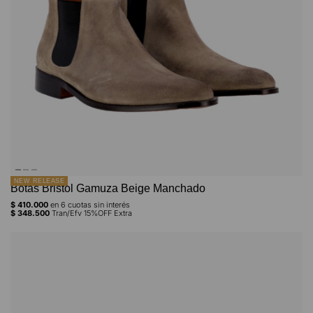
NEW RELEASE
Botas Bristol Gamuza Beige Manchado
$
410.000
en
6
cuotas sin interés
$
348.500
Tran/Efv 15%OFF Extra