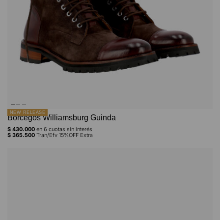
NEW RELEASE
Borcegos Williamsburg Guinda
$
430.000
en
6
cuotas sin interés
$
365.500
Tran/Efv 15%OFF Extra