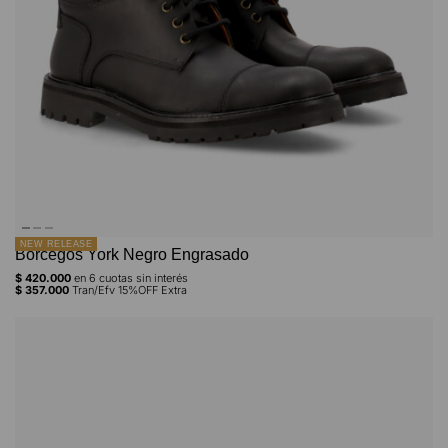
NEW RELEASE
Borcegos York Negro Engrasado
$
420.000
en
6
cuotas sin interés
$
357.000
Tran/Efv 15%OFF Extra