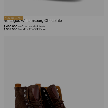
NEW RELEASE
Borcegos Williamsburg Chocolate
$
430.000
en
6
cuotas sin interés
$
365.500
Tran/Efv 15%OFF Extra