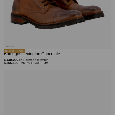
NEW RELEASE
Borcegos Lexington Chocolate
$
430.000
en
6
cuotas sin interés
$
365.500
Tran/Efv 15%OFF Extra