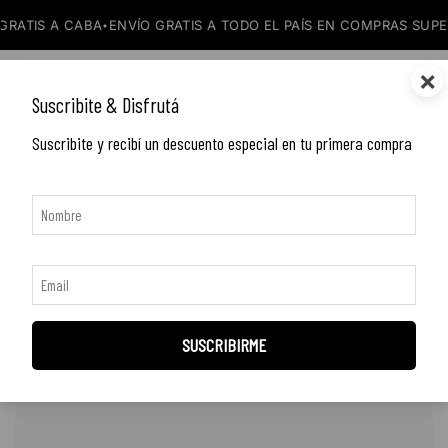
A CABA
ENVÍO GRATIS A TODO EL PAÍS EN COMPRAS SUPERIORES 
•
×
DORIAN zapatos de cuero
0
Suscribite & Disfrutá
Suscribite y recibí un descuento especial en tu primera compra
46
Mostrando 1–12 de 222 resultados
SUSCRIBIRME
FILTER
Orden por defecto