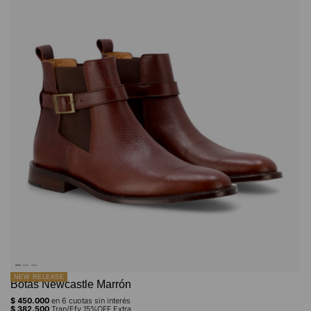
NEW RELEASE
Botas Newcastle Marrón
$
450.000
en
6
cuotas sin interés
$
382.500
Tran/Efv 15%OFF Extra