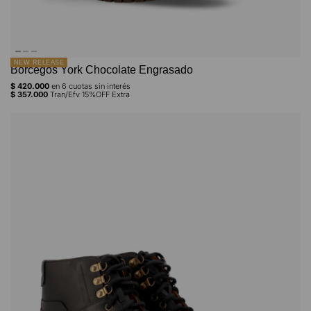
NEW RELEASE
Borcegos York Chocolate Engrasado
$
420.000
en
6
cuotas sin interés
$
357.000
Tran/Efv 15%OFF Extra