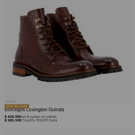
NEW RELEASE
Borcegos Lexington Guinda
$
430.000
en
6
cuotas sin interés
$
365.500
Tran/Efv 15%OFF Extra