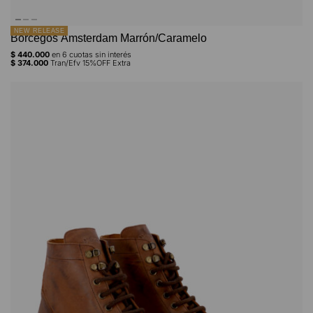
NEW RELEASE
Borcegos Ámsterdam Marrón/Caramelo
$
440.000
en
6
cuotas sin interés
$
374.000
Tran/Efv 15%OFF Extra