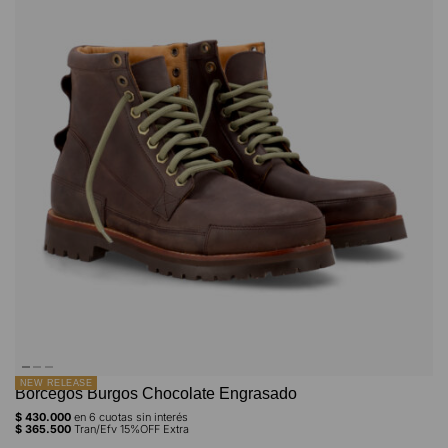
NEW RELEASE
Borcegos Burgos Chocolate Engrasado
$
430.000
en
6
cuotas sin interés
$
365.500
Tran/Efv 15%OFF Extra