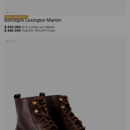
NEW RELEASE
Borcegos Lexington Marrón
$
430.000
en
6
cuotas sin interés
$
365.500
Tran/Efv 15%OFF Extra