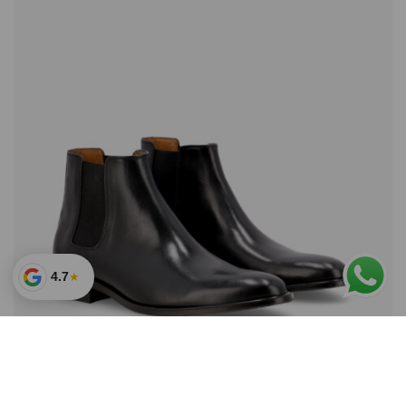
4.7
★
NEW RELEASE
Botas Bristol Negro
$
410.000
en
6
cuotas sin interés